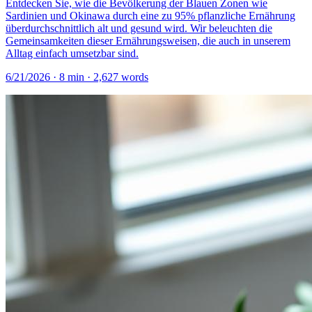
Entdecken Sie, wie die Bevölkerung der Blauen Zonen wie
Sardinien und Okinawa durch eine zu 95% pflanzliche Ernährung
überdurchschnittlich alt und gesund wird. Wir beleuchten die
Gemeinsamkeiten dieser Ernährungsweisen, die auch in unserem
Alltag einfach umsetzbar sind.
6/21/2026
·
8
min ·
2,627
words