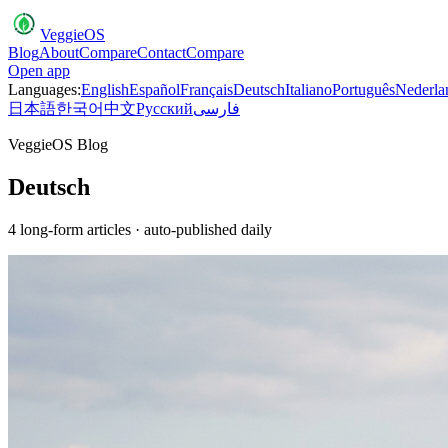
VeggieOS
Blog
About
Compare
Contact
Compare
Open app
Languages:
English
Español
Français
Deutsch
Italiano
Português
Nederla
日本語
한국어
中文
Русский
فارسی
VeggieOS Blog
Deutsch
4
long-form article
s
· auto-published daily