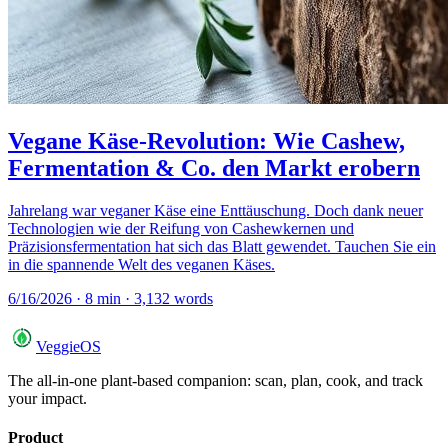
Vegane Käse-Revolution: Wie Cashew,
Fermentation & Co. den Markt erobern
Jahrelang war veganer Käse eine Enttäuschung. Doch dank neuer
Technologien wie der Reifung von Cashewkernen und
Präzisionsfermentation hat sich das Blatt gewendet. Tauchen Sie ein
in die spannende Welt des veganen Käses.
6/16/2026
·
8
min ·
3,132
words
VeggieOS
The all-in-one plant-based companion: scan, plan, cook, and track
your impact.
Product