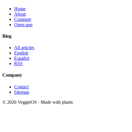
Home
About
Compare
Open app
Blog
All articles
English
Español
RSS
Company
Contact
Sitemap
© 2026 VeggieOS · Made with plants