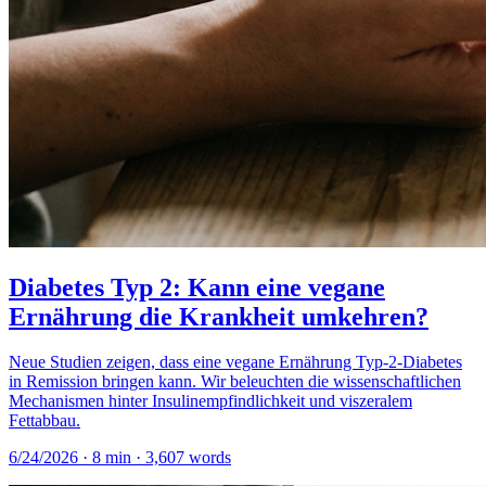
Diabetes Typ 2: Kann eine vegane
Ernährung die Krankheit umkehren?
Neue Studien zeigen, dass eine vegane Ernährung Typ-2-Diabetes
in Remission bringen kann. Wir beleuchten die wissenschaftlichen
Mechanismen hinter Insulinempfindlichkeit und viszeralem
Fettabbau.
6/24/2026
·
8
min ·
3,607
words